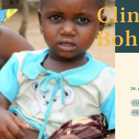
Cli
Boh
26. 
CL
PR