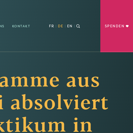
FR
DE
EN
SPENDEN
NS
KONTAKT
amme aus
 absolviert
ktikum in