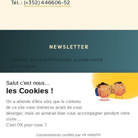
Tél. :
(+352) 446606-52
NEWSLETTER
Fehler:
Kontaktformular wurde nicht
gefunden.
Salut c'est nous...
les Cookies !
© 2026 Fondation Follereau Luxembourg
On a attendu d'être sûrs que le contenu
Datenschutzerklärung
de ce site vous intéresse avant de vous
déranger, mais on aimerait bien vous accompagner pendant votre
Eine
Intrepid-Studio-Website
visite...
C'est OK pour vous ?
Consentements certifiés par