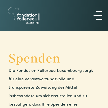
Spenden
Die
Fondation
Follereau
Luxembourg
sorgt
für
eine
verantwortungsvolle
und
transparente
Zuweisung
der
Mittel,
insbesondere
um
sicherzustellen
und
zu
bestätigen,
dass
Ihre
Spenden
eine