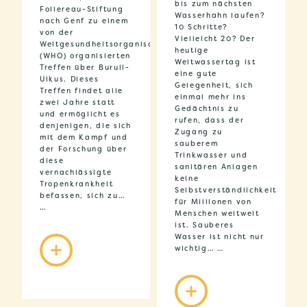
bis zum nächsten
Follereau-Stiftung
Wasserhahn laufen?
nach Genf zu einem
10 Schritte?
von der
Vielleicht 20? Der
Weltgesundheitsorganisation
heutige
(WHO) organisierten
Weltwassertag ist
Treffen über Buruli-
eine gute
Ulkus. Dieses
Gelegenheit, sich
Treffen findet alle
einmal mehr ins
zwei Jahre statt
Gedächtnis zu
und ermöglicht es
rufen, dass der
denjenigen, die sich
Zugang zu
mit dem Kampf und
sauberem
der Forschung über
Trinkwasser und
diese
sanitären Anlagen
vernachlässigte
keine
Tropenkrankheit
Selbstverständlichkeit
befassen, sich zu…
für Millionen von
…
Menschen weltweit
ist. Sauberes
Wasser ist nicht nur
wichtig… …