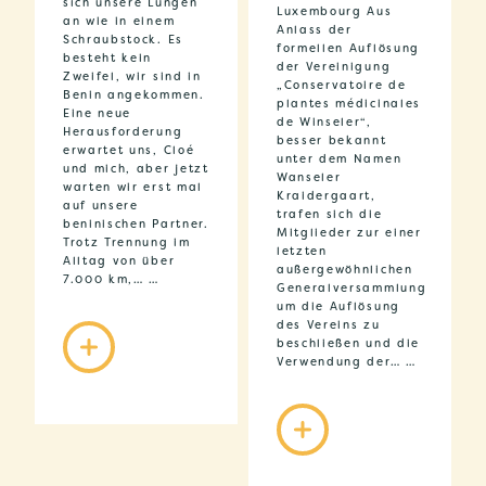
sich unsere Lungen
Luxembourg Aus
an wie in einem
Anlass der
Schraubstock. Es
formellen Auflösung
besteht kein
der Vereinigung
Zweifel, wir sind in
„Conservatoire de
Benin angekommen.
plantes médicinales
Eine neue
de Winseler“,
Herausforderung
besser bekannt
erwartet uns, Cloé
unter dem Namen
und mich, aber jetzt
Wanseler
warten wir erst mal
Kraidergaart,
auf unsere
trafen sich die
beninischen Partner.
Mitglieder zur einer
Trotz Trennung im
letzten
Alltag von über
außergewöhnlichen
7.000 km,… …
Generalversammlung
um die Auflösung
des Vereins zu
beschließen und die
Verwendung der… …