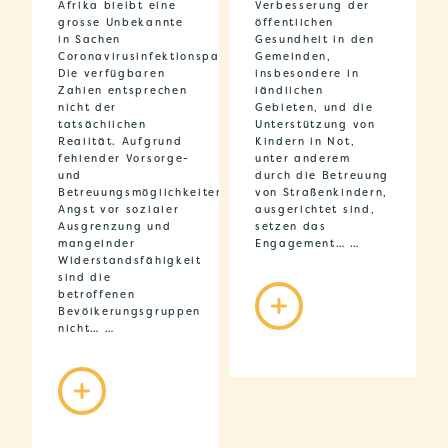
Afrika bleibt eine
Verbesserung der
grosse Unbekannte
öffentlichen
in Sachen
Gesundheit in den
Coronavirusinfektionspandemie.
Gemeinden,
Die verfügbaren
insbesondere in
Zahlen entsprechen
ländlichen
nicht der
Gebieten, und die
tatsächlichen
Unterstützung von
Realität. Aufgrund
Kindern in Not,
fehlender Vorsorge-
unter anderem
und
durch die Betreuung
Betreuungsmöglichkeiten,
von Straßenkindern,
Angst vor sozialer
ausgerichtet sind,
Ausgrenzung und
setzen das
mangelnder
Engagement… …
Widerstandsfähigkeit
sind die
betroffenen
Bevölkerungsgruppen
nicht… …