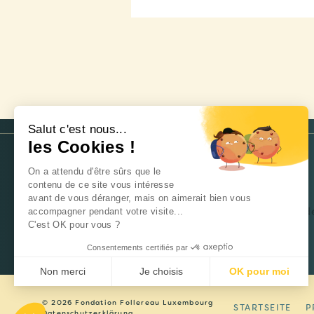
Salut c'est nous...
les Cookies !
On a attendu d'être sûrs que le
NEWSLETTER
contenu de ce site vous intéresse
avant de vous déranger, mais on aimerait bien vous
Fehler:
Kontaktformular wurde
accompagner pendant votre visite...
C'est OK pour vous ?
Consentements certifiés par
Non merci
Je choisis
OK pour moi
Axeptio consent
Plateforme de Gestion du Consentement : Personnalisez 
© 2026 Fondation Follereau Luxembourg
STARTSEITE
P
Datenschutzerklärung