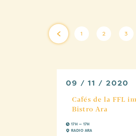
1
2
3
09 / 11 / 2020
Cafés de la FFL i
Bistro Ara
17H — 17H
RADIO ARA