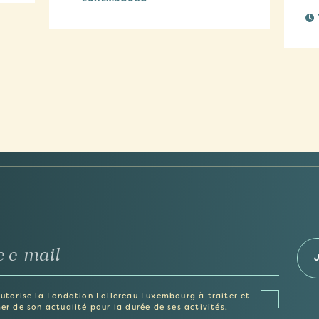
autorise la Fondation Follereau Luxembourg à traiter et
er de son actualité pour la durée de ses activités.