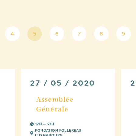
4
5
6
7
8
9
27 / 05 / 2020
2
e
Assemblée
Générale
17H — 21H
FONDATION FOLLEREAU
LUXEMBOURG