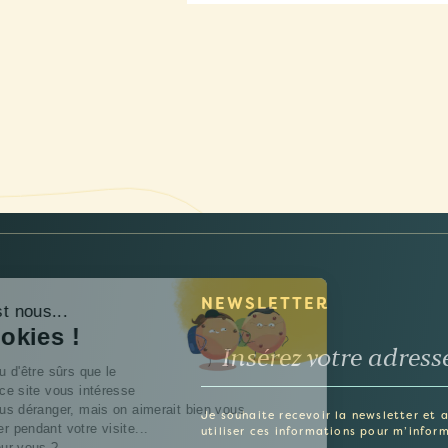
NEWSLETTER
Salut c'est nous...
les Cookies !
On a attendu d'être sûrs que le
contenu de ce site vous intéresse
avant de vous déranger, mais on aimerait bien vous
Je souhaite recevoir la newsletter et 
accompagner pendant votre visite...
utiliser ces informations pour m’inform
C'est OK pour vous ?