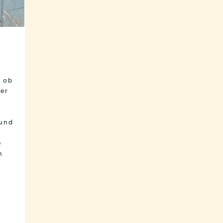
, ob
der
 und
e
n