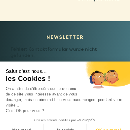
NEWSLETTER
Fehler:
Kontaktformular wurde nicht
gefunden.
Salut c'est nous...
les Cookies !
© 2026 Fondation Follereau Luxembourg
On a attendu d'être sûrs que le contenu
Datenschutzerklärung
de ce site vous intéresse avant de vous
déranger, mais on aimerait bien vous accompagner pendant votre
Eine
Intrepid-Studio-Website
visite...
C'est OK pour vous ?
Consentements certifiés par
SPENDEN