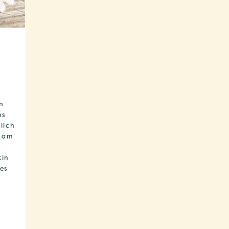
k
in
ms
lich
g am
tin
des