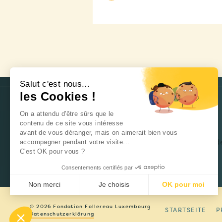
Salut c'est nous...
les Cookies !
On a attendu d'être sûrs que le
NEWSLETTER
contenu de ce site vous intéresse
avant de vous déranger, mais on aimerait bien vous
Fehler:
Kontaktformular wurde
accompagner pendant votre visite...
C'est OK pour vous ?
Consentements certifiés par
Non merci
Je choisis
OK pour moi
Axeptio consent
Plateforme de Gestion du Consentement : Personnalisez 
© 2026 Fondation Follereau Luxembourg
STARTSEITE
P
Datenschutzerklärung