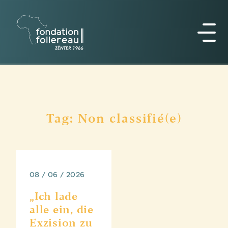
Tag: Non classifié(e)
08 / 06 / 2026
„Ich lade
alle ein, die
Exzision zu