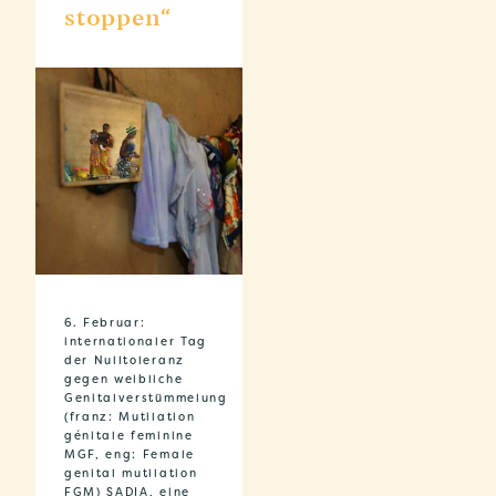
stoppen“
6. Februar:
internationaler Tag
der Nulltoleranz
gegen weibliche
Genitalverstümmelung
(franz: Mutilation
génitale feminine
MGF, eng: Female
genital mutilation
FGM) SADIA, eine