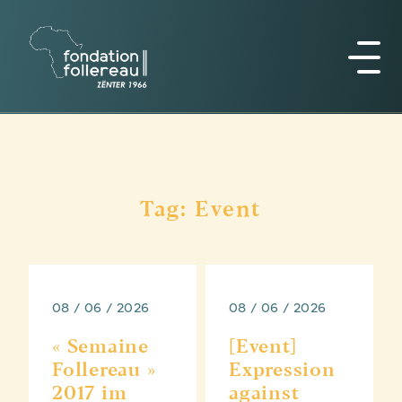
Tag: Event
08 / 06 / 2026
08 / 06 / 2026
« Semaine
[Event]
Follereau »
Expression
2017 im
against