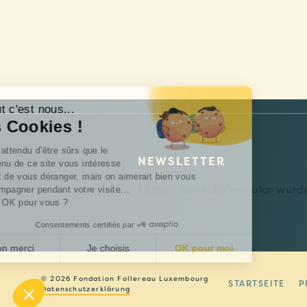
Salut c'est nous...
les Cookies !
On a attendu d'être sûrs que le
NEWSLETTER
contenu de ce site vous intéresse
avant de vous déranger, mais on aimerait bien vous
Fehler:
Kontaktformular wurde
accompagner pendant votre visite...
C'est OK pour vous ?
Consentements certifiés par
Non merci
Je choisis
OK pour moi
Axeptio consent
Plateforme de Gestion du Consentement : Personnalisez 
© 2026 Fondation Follereau Luxembourg
STARTSEITE
P
Datenschutzerklärung