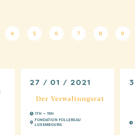
4
5
6
7
8
9
27 / 01 / 2021
3
1
Der Verwaltungsrat
17H — 19H
FONDATION FOLLEREAU
LUXEMBOURG