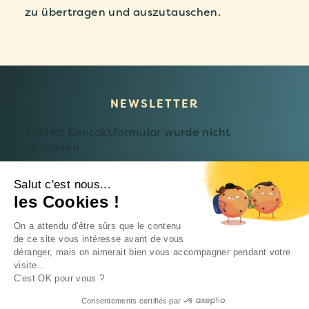
zu übertragen und auszutauschen.
NEWSLETTER
Fehler:
Kontaktformular wurde nicht
gefunden.
Salut c'est nous...
les Cookies !
© 2026 Fondation Follereau Luxembourg
On a attendu d'être sûrs que le contenu
Datenschutzerklärung
de ce site vous intéresse avant de vous
déranger, mais on aimerait bien vous accompagner pendant votre
Eine
Intrepid-Studio-Website
visite...
C'est OK pour vous ?
Consentements certifiés par