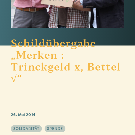
Schildübergabe
„Merken :
Trinckgeld x, Bettel
√“
26. Mai 2014
SOLIDARITÄT
SPENDE