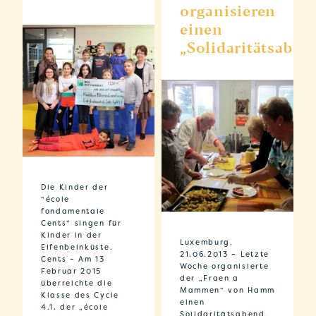
organisieren
einen
„Solidaritätsaben
Die Kinder der
“école
fondamentale
Cents” singen für
Kinder in der
Luxemburg,
Elfenbeinküste.
21.06.2013 – Letzte
Cents – Am 13
Woche organisierte
Februar 2015
der „Fraen a
überreichte die
Mammen“ von Hamm
Klasse des Cycle
einen
4.1. der „école
Solidaritätsabend,