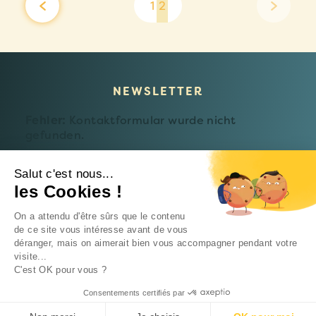
1
2
NEWSLETTER
Fehler:
Kontaktformular wurde nicht
gefunden.
Salut c'est nous...
les Cookies !
© 2026 Fondation Follereau Luxembourg
On a attendu d'être sûrs que le contenu
Datenschutzerklärung
de ce site vous intéresse avant de vous
déranger, mais on aimerait bien vous accompagner pendant votre
Eine
Intrepid-Studio-Website
visite...
C'est OK pour vous ?
Consentements certifiés par
SPENDEN