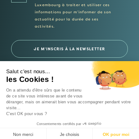
Luxembourg à traiter et utiliser ces
informations pour m’informer de son
actualité pour la durée de ses
activités.
Salut c'est nous...
les Cookies !
© 2026 Fondation Follereau Luxembourg
On a attendu d'être sûrs que le contenu
Politique de confidentialité
de ce site vous intéresse avant de vous
déranger, mais on aimerait bien vous accompagner pendant votre
Un site
Intrépide Studio
visite...
C'est OK pour vous ?
Consentements certifiés par
FAIRE UN DON
Non merci
Je choisis
OK pour moi