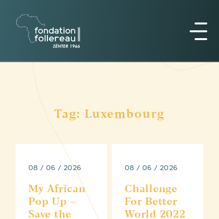
Tag: Luxembourg
08 / 06 / 2026
08 / 06 / 2026
My African
Challenge
Pop Up –
For Better
Save the
World 2022