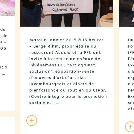
 de
e de
Mardi 6 janvier 2015 à 15 heures
Du
N –
– Serge Rihm, propriétaire du
Fo
 06
restaurant Acacia et la FFL ont
(F
invité à la remise de chèque de
l’
l’événement FFL “Art against
Ex
ut a
Exclusion”, exposition-vente
à 
. …
d’oeuvres d’art d’artistes
ex
luxembourgeois et dîners de
d’
bienfaisance au soutien du CIPSA
l’
(Centre intégré pour la promotion
Ex
sociale et… …
se
af