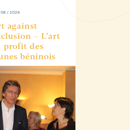
 08 / 2026
t against
clusion – L’art
 profit des
unes béninois