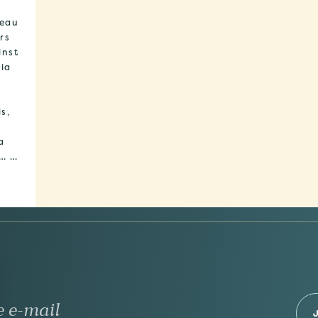
reau
rs
inst
cia
s,
a
n… …