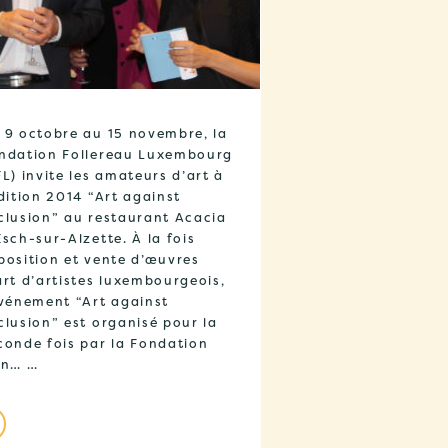
 9 octobre au 15 novembre, la
ndation Follereau Luxembourg
FL) invite les amateurs d’art à
édition 2014 “Art against
clusion” au restaurant Acacia
Esch-sur-Alzette. À la fois
position et vente d’œuvres
art d’artistes luxembourgeois,
événement “Art against
clusion” est organisé pour la
conde fois par la Fondation
in… …