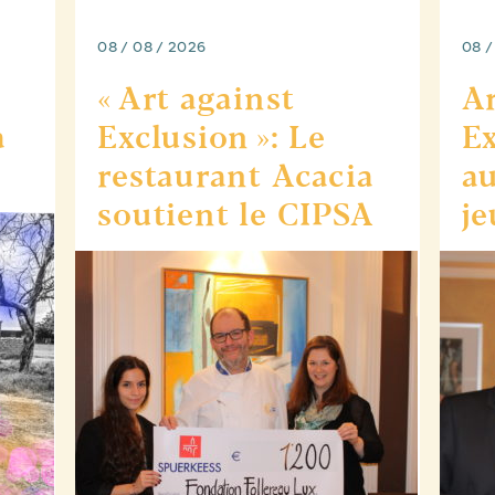
08 / 08 / 2026
08 /
« Art against
Ar
à
Exclusion »: Le
Ex
e
restaurant Acacia
au
soutient le CIPSA
je