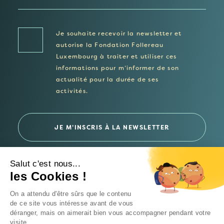
Je souhaite recevoir la newsletter et
autorise la Fondation Follereau
Luxembourg à traiter et utiliser ces
informations pour m’informer de son
actualité pour la durée de ses
activités.
Salut c'est nous...
les Cookies !
© 2026 Fondation Follereau Luxembourg
On a attendu d'être sûrs que le contenu
Politique de confidentialité
de ce site vous intéresse avant de vous
déranger, mais on aimerait bien vous accompagner pendant votre
Un site
Intrépide Studio
visite...