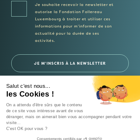
Je souhaite recevoir la newsletter et
autorise la Fondation Follereau
Luxembourg à traiter et utiliser ces
informations pour m’informer de son
actualité pour la durée de ses
activités.
Salut c'est nous...
les Cookies !
© 2026 Fondation Follereau Luxembourg
On a attendu d'être sûrs que le contenu
Politique de confidentialité
de ce site vous intéresse avant de vous
déranger, mais on aimerait bien vous accompagner pendant votre
Un site
Intrépide Studio
visite...
C'est OK pour vous ?
Consentements certifiés par