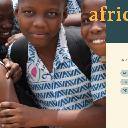
afri
16 /
AF
EN
PR