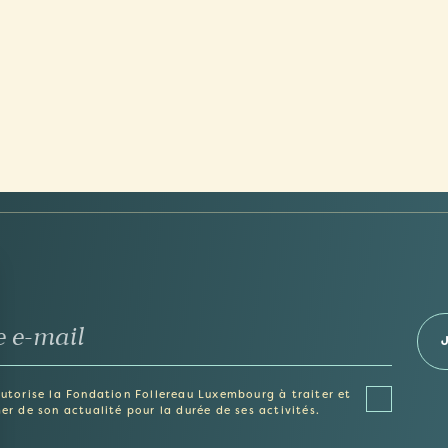
autorise la Fondation Follereau Luxembourg à traiter et
er de son actualité pour la durée de ses activités.