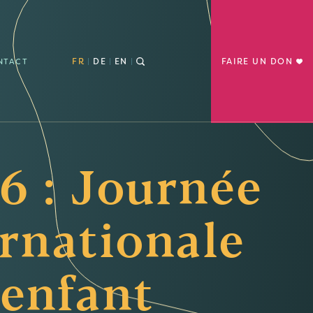
FR
DE
EN
FAIRE UN DON
NTACT
6 : Journée
ernationale
’enfant