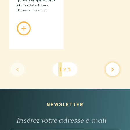
qu’en Europe ou aux
Etats-Unis ! Lors
d’une soirée… …
1
2
3
NEWSLETTER