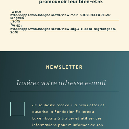
promouvoir leur bien-être.
1
WHO:
http://apps.who.int/gho/data/view.main.SDG2016LEXREGv?
lang=en
, 2015
2
WHO:
http://apps.who.int/gho/data/view.sdg.3-c-data-reg?lang=en
,
2016
NEWSLETTER
Je souhaite recevoir la newsletter et
autorise la Fondation Follereau
Luxembourg à traiter et utiliser ces
informations pour m’informer de son