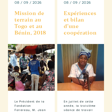
08 / 09 / 2026
08 / 09 / 2026
Mission de
Expériences
terrain au
et bilan
Togo et au
d’une
Bénin, 2018
coopération
Le Président de la
En juillet de cette
Fondation
année, la troisième
Follereau, M. Jean
séance de travail