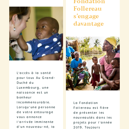
Fondation
Follereau
s’engage
davantage
L’accès à la santé
pour tous Au Grand-
Duché du
Luxembourg, une
naissance est un
bonheur
incommensurable.
La Fondation
Lorsqu’une personne
Follereau est fière
de votre entourage
de présenter les
vous annonce
nouveautés dans les
l’arrivée imminente
projets pour l’année
d’un nouveau-né, la
2019. Toujours