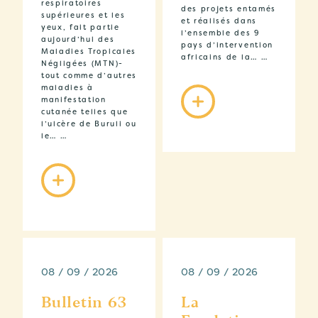
respiratoires
des projets entamés
supérieures et les
et réalisés dans
yeux, fait partie
l’ensemble des 9
aujourd’hui des
pays d’intervention
Maladies Tropicales
africains de la… …
Négligées (MTN)-
tout comme d’autres
maladies à
manifestation
cutanée telles que
l’ulcère de Buruli ou
le… …
08 / 09 / 2026
08 / 09 / 2026
Bulletin 63
La