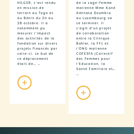
HILGER, s’est rendu
de la sage-femme
en mission de
malienne Mme Kané
terrain au Togo et
Aminata Doumbia
au Bénin du 20 au
au Luxembourg va
28 octobre. Il a
se terminer. Il
notamment pu
s’agit d’un projet
mesurer l’impact
de collaboration
des activités de la
entre la Clinique
fondation sur divers
Bohler, la FFL et
projets financés par
l’ONG malienne
celle-ci. Le but de
COFESFA (Collectif
ce déplacement
des Femmes pour
était de… …
l’Education, la
Santé Familiale et…
…