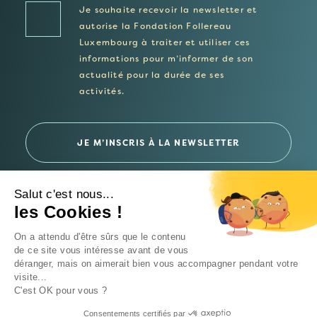
Je souhaite recevoir la newsletter et
autorise la Fondation Follereau
Luxembourg à traiter et utiliser ces
informations pour m’informer de son
actualité pour la durée de ses
activités.
Salut c'est nous...
les Cookies !
© 2026 Fondation Follereau Luxembourg
On a attendu d'être sûrs que le contenu
Politique de confidentialité
de ce site vous intéresse avant de vous
déranger, mais on aimerait bien vous accompagner pendant votre
Un site
Intrépide Studio
visite...
C'est OK pour vous ?
Consentements certifiés par