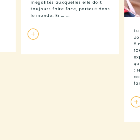
inégalités auxquelles elle doit
toujours faire face, partout dans
le monde. En… …
Lu
Jo
8 
10
ex
qu
: l
co
fa