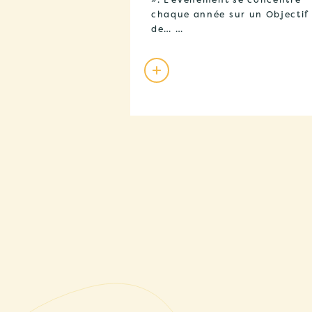
chaque année sur un Objectif
de… …