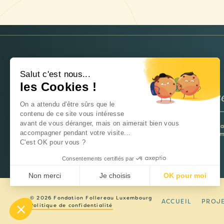
NEWSLETTER
Salut c'est nous...
les Cookies !
On a attendu d'être sûrs que le
contenu de ce site vous intéresse
avant de vous déranger, mais on aimerait bien vous
Je souhaite recevoir la newsletter et 
accompagner pendant votre visite...
utiliser ces informations pour m’inform
C'est OK pour vous ?
Consentements certifiés par
Non merci
Je choisis
OK pour moi
Axeptio consent
Plateforme de Gestion du Consentement : Personnalisez 
© 2026 Fondation Follereau Luxembourg
ACCUEIL
PROJ
Politique de confidentialité