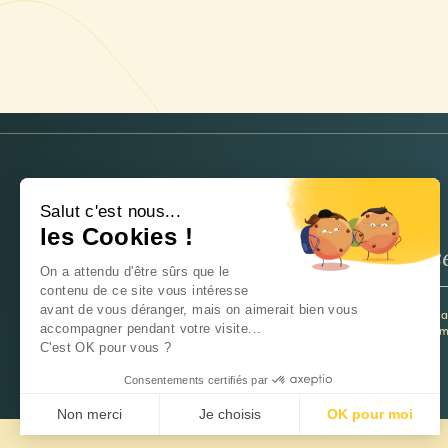
NEWSLETTER
Salut c'est nous...
les Cookies !
On a attendu d'être sûrs que le
contenu de ce site vous intéresse
avant de vous déranger, mais on aimerait bien vous
Je souhaite recevoir la newsletter et 
accompagner pendant votre visite...
utiliser ces informations pour m’inform
C'est OK pour vous ?
Consentements certifiés par
Non merci
Je choisis
OK pour moi
Axeptio consent