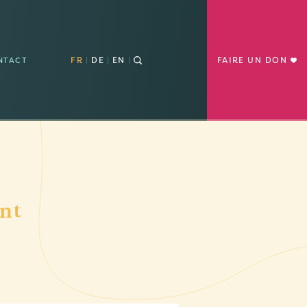
FR
DE
EN
FAIRE UN DON
NTACT
ent