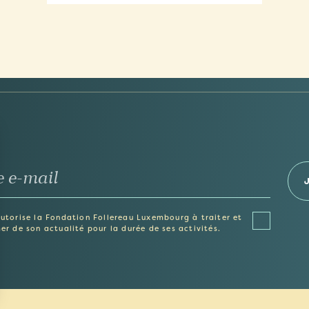
autorise la Fondation Follereau Luxembourg à traiter et
er de son actualité pour la durée de ses activités.