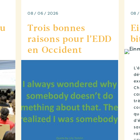
08 / 06 / 2026
08 /
au
Trois bonnes
Ei
raisons pour l’EDD
bi
en Occident
L’
dé
ex
Ch
ca
tr
co
qu
d’
sa
ra