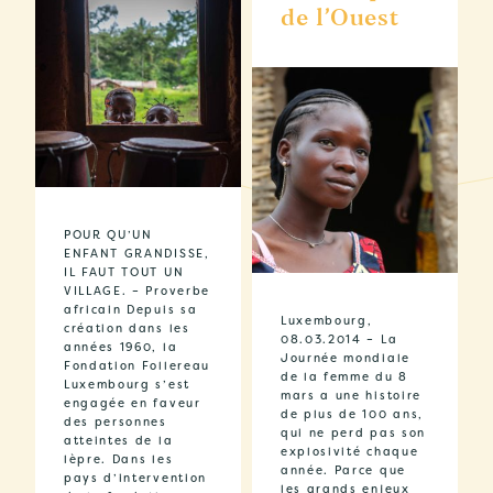
de l’Ouest
POUR QU’UN
ENFANT GRANDISSE,
IL FAUT TOUT UN
VILLAGE. – Proverbe
africain Depuis sa
Luxembourg,
création dans les
08.03.2014 – La
années 1960, la
Journée mondiale
Fondation Follereau
de la femme du 8
Luxembourg s’est
mars a une histoire
engagée en faveur
de plus de 100 ans,
des personnes
qui ne perd pas son
atteintes de la
explosivité chaque
lèpre. Dans les
année. Parce que
pays d’intervention
les grands enjeux