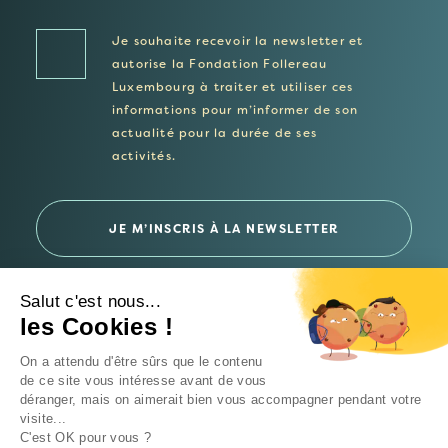
Je souhaite recevoir la newsletter et
autorise la Fondation Follereau
Luxembourg à traiter et utiliser ces
informations pour m’informer de son
actualité pour la durée de ses
activités.
Salut c'est nous...
les Cookies !
© 2026 Fondation Follereau Luxembourg
On a attendu d'être sûrs que le contenu
Politique de confidentialité
de ce site vous intéresse avant de vous
déranger, mais on aimerait bien vous accompagner pendant votre
Un site
Intrépide Studio
visite...
C'est OK pour vous ?