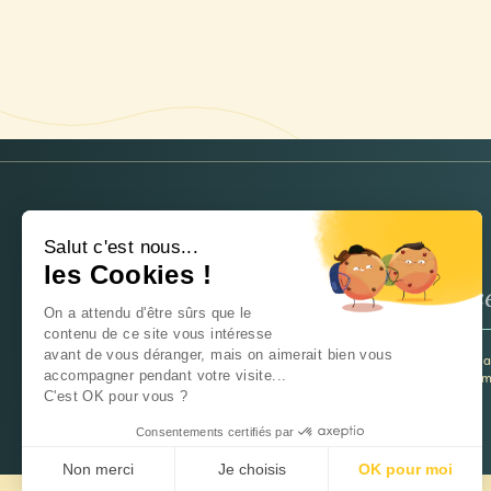
NEWSLETTER
Salut c'est nous...
les Cookies !
On a attendu d'être sûrs que le
contenu de ce site vous intéresse
avant de vous déranger, mais on aimerait bien vous
Je souhaite recevoir la newsletter et 
accompagner pendant votre visite...
utiliser ces informations pour m’inform
C'est OK pour vous ?
Consentements certifiés par
Non merci
Je choisis
OK pour moi