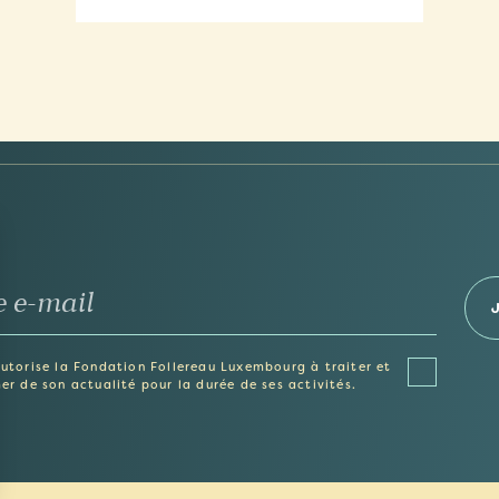
autorise la Fondation Follereau Luxembourg à traiter et
er de son actualité pour la durée de ses activités.