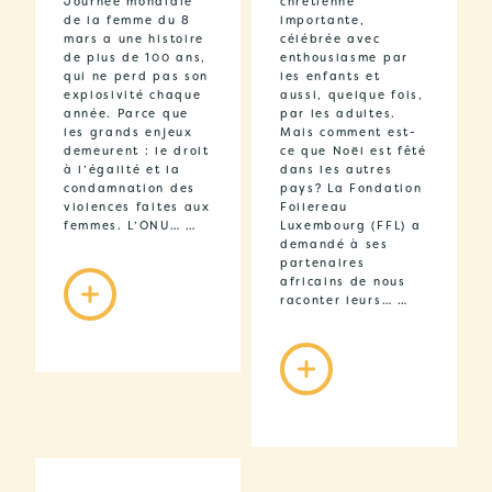
Journée mondiale
chrétienne
de la femme du 8
importante,
mars a une histoire
célébrée avec
de plus de 100 ans,
enthousiasme par
qui ne perd pas son
les enfants et
explosivité chaque
aussi, quelque fois,
année. Parce que
par les adultes.
les grands enjeux
Mais comment est-
demeurent : le droit
ce que Noël est fêté
à l’égalité et la
dans les autres
condamnation des
pays? La Fondation
violences faites aux
Follereau
femmes. L’ONU… …
Luxembourg (FFL) a
demandé à ses
partenaires
africains de nous
raconter leurs… …