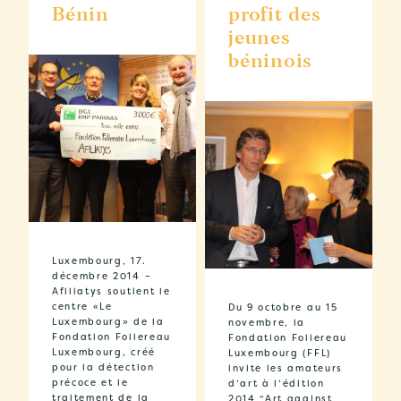
Bénin
profit des
jeunes
béninois
Luxembourg, 17.
décembre 2014 –
Afiliatys soutient le
centre «Le
Du 9 octobre au 15
Luxembourg» de la
novembre, la
Fondation Follereau
Fondation Follereau
Luxembourg, créé
Luxembourg (FFL)
pour la détection
invite les amateurs
précoce et le
d’art à l’édition
traitement de la
2014 “Art against