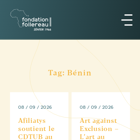
Tag: Bénin
08 / 09 / 2026
08 / 09 / 2026
Afiliatys
Art against
soutient le
Exclusion –
CDTUB au
L’art au