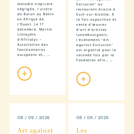
maladie tropicale
Exclusion” au
négligée, l’ulcère
restaurant Acacia à
de Buruli au Bénin
Esch-sur-Alzette. À
en Afrique de
la fois exposition et
l’Ouest. Le 17
vente d’œuvres
décembre, Martin
d’art d’artistes
Littlejohn
luxembourgeois,
d’Afiliatys –
l’événement “Art
Association des
against Exclusion”
fonctionnaires
est organisé pour la
européens et… …
seconde fois par la
Fondation afin… …
08 / 09 / 2026
08 / 09 / 2026
Art against
Les