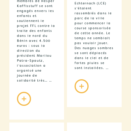
membres de Hesper
Echternach (LCE)
Kaffisstuff se sont
s’étaient
engagés envers les
rassemblés dans le
enfants et
parc de la ville
soutiennent le
pour commencer la
projet FFL contre la
course sponsorisée
traite des enfants
de cette année. Le
dans le nord du
temps ne semblait
Bénin avec 4.500
pas vouloir jouer.
euros : sous la
Des nuages ​​sombres
direction du
se sont déplacés
président Marilou
dans le ciel et de
Patra-Spautz,
fortes pluies se
l’association a
sont installées. …
organisé une
journée de
solidarité très… …