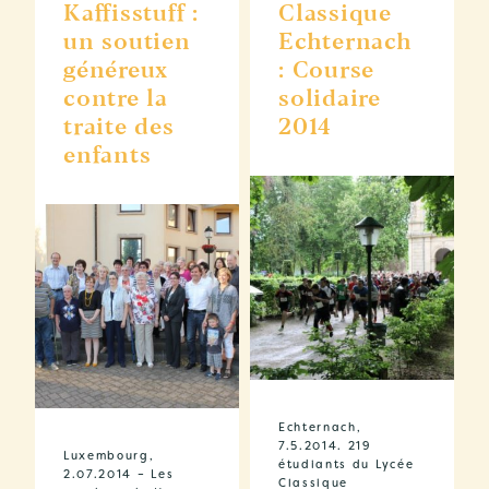
Kaffisstuff :
Classique
un soutien
Echternach
généreux
: Course
contre la
solidaire
traite des
2014
enfants
Echternach,
7.5.2014. 219
Luxembourg,
étudiants du Lycée
2.07.2014 – Les
Classique