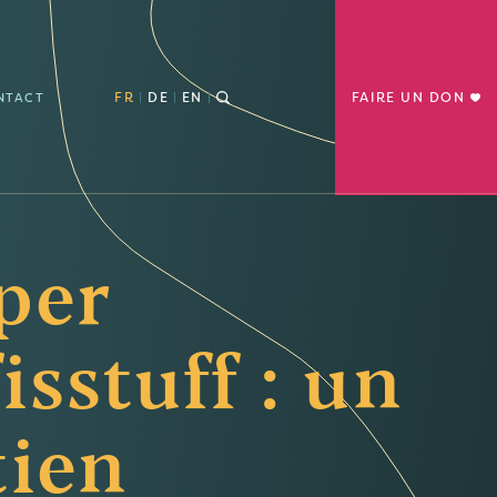
FR
DE
EN
FAIRE UN DON
NTACT
per
isstuff : un
tien