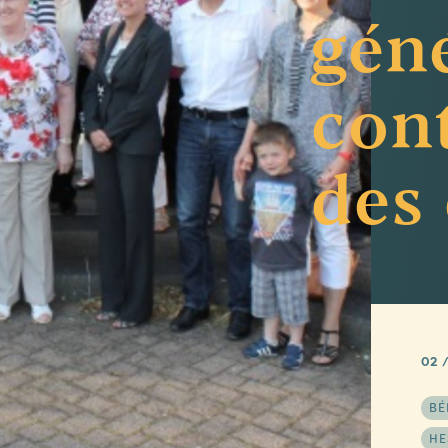
gén
cont
des
02 /
BÉ
HE