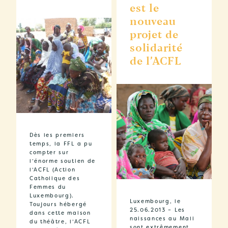
est le
nouveau
projet de
solidarité
de l’ACFL
Dès les premiers
temps, la FFL a pu
compter sur
l’énorme soutien de
l’ACFL (Action
Catholique des
Femmes du
Luxembourg).
Luxembourg, le
Toujours hébergé
25.06.2013 – Les
dans cette maison
naissances au Mali
du théâtre, l’ACFL
sont extrêmement