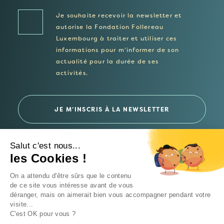
Je souhaite recevoir la newsletter et
autorise la Fondation Follereau
Luxembourg à traiter et utiliser ces
informations pour m’informer de son
actualité pour la durée de ses
activités.
Salut c'est nous...
les Cookies !
© 2026 Fondation Follereau Luxembourg
On a attendu d'être sûrs que le contenu
Politique de confidentialité
de ce site vous intéresse avant de vous
déranger, mais on aimerait bien vous accompagner pendant votre
Un site
Intrépide Studio
visite...
C'est OK pour vous ?