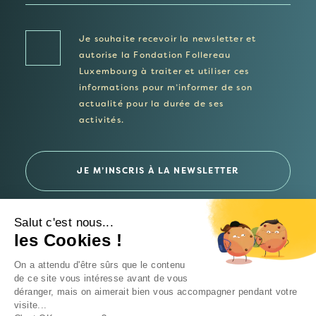
Je souhaite recevoir la newsletter et
autorise la Fondation Follereau
Luxembourg à traiter et utiliser ces
informations pour m’informer de son
actualité pour la durée de ses
activités.
Salut c'est nous...
les Cookies !
© 2026 Fondation Follereau Luxembourg
On a attendu d'être sûrs que le contenu
Politique de confidentialité
de ce site vous intéresse avant de vous
déranger, mais on aimerait bien vous accompagner pendant votre
Un site
Intrépide Studio
visite...