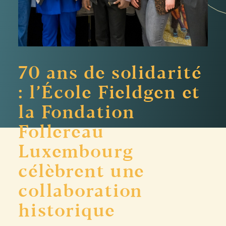
70 ans de solidarité
: l’École Fieldgen et
la Fondation
Follereau
Luxembourg
célèbrent une
collaboration
historique