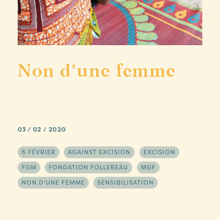
Non d’une femme
03 / 02 / 2020
6 FÉVRIER
AGAINST EXCISION
EXCISION
FGM
FONDATION FOLLEREAU
MGF
NON D'UNE FEMME
SENSIBILISATION