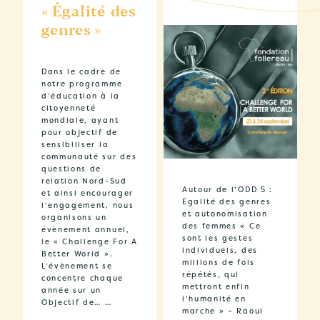
« Égalité des
genres »
Dans le cadre de
notre programme
d’éducation à la
citoyenneté
mondiale, ayant
pour objectif de
sensibiliser la
communauté sur des
questions de
relation Nord-Sud
Autour de l’ODD 5 :
et ainsi encourager
Egalité des genres
l’engagement, nous
et autonomisation
organisons un
des femmes « Ce
évènement annuel,
sont les gestes
le « Challenge For A
individuels, des
Better World ».
millions de fois
L’évènement se
répétés, qui
concentre chaque
mettront enfin
année sur un
l’humanité en
Objectif de… …
marche » – Raoul