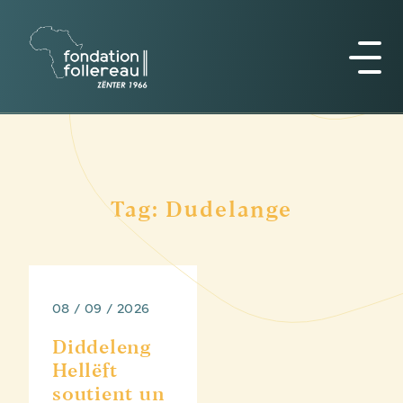
Tag: Dudelange
08 / 09 / 2026
Diddeleng
Hellëft
soutient un