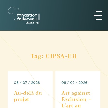
Tag: CIPSA-EH
08 / 07 / 2026
08 / 07 / 2026
Au-delà du
Art against
projet
Exclusion –
L’art au