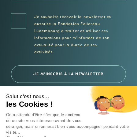
Je souhaite recevoir la newsletter et
autorise la Fondation Follereau
Luxembourg à traiter et utiliser ces
informations pour m’informer de son
actualité pour la durée de ses
activités.
Salut c'est nous...
les Cookies !
© 2026 Fondation Follereau Luxembourg
On a attendu d'être sûrs que le contenu
Politique de confidentialité
de ce site vous intéresse avant de vous
déranger, mais on aimerait bien vous accompagner pendant votre
Un site
Intrépide Studio
visite...