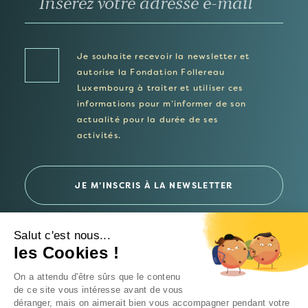
Je souhaite recevoir la newsletter et
autorise la Fondation Follereau
Luxembourg à traiter et utiliser ces
informations pour m’informer de son
actualité pour la durée de ses
activités.
Salut c'est nous...
les Cookies !
© 2026 Fondation Follereau Luxembourg
On a attendu d'être sûrs que le contenu
Politique de confidentialité
de ce site vous intéresse avant de vous
déranger, mais on aimerait bien vous accompagner pendant votre
Un site
Intrépide Studio