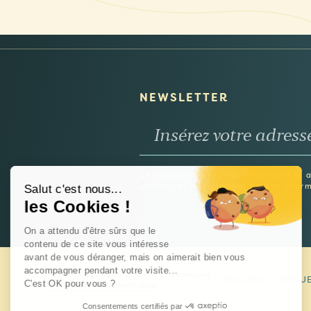
NEWSLETTER
Je souhaite recevoir la newsletter et 
utiliser ces informations pour m’inform
Salut c'est nous...
les Cookies !
On a attendu d'être sûrs que le
contenu de ce site vous intéresse
avant de vous déranger, mais on aimerait bien vous
accompagner pendant votre visite...
© 2026 Fondation Follereau Luxembourg
ACCUEIL
PROJ
C'est OK pour vous ?
Politique de confidentialité
Consentements certifiés par