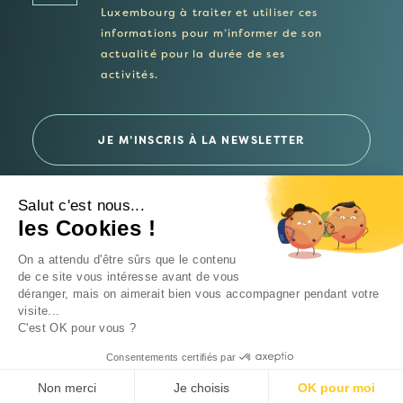
Luxembourg à traiter et utiliser ces
informations pour m’informer de son
actualité pour la durée de ses
activités.
Salut c'est nous...
les Cookies !
© 2026 Fondation Follereau Luxembourg
On a attendu d'être sûrs que le contenu
Politique de confidentialité
de ce site vous intéresse avant de vous
déranger, mais on aimerait bien vous accompagner pendant votre
Un site
Intrépide Studio
visite...
C'est OK pour vous ?
Consentements certifiés par
FAIRE UN DON
Non merci
Je choisis
OK pour moi