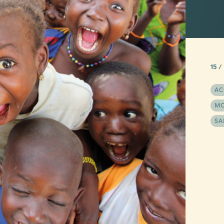
15 /
AC
MO
SA