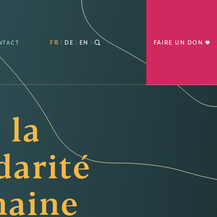
FR
DE
EN
FAIRE UN DON
NTACT
 la
darité
aine