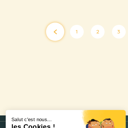
1
2
3
Salut c'est nous...
les Cookies !