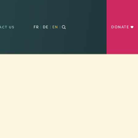
FR
DE
EN
DONATE
ACT US