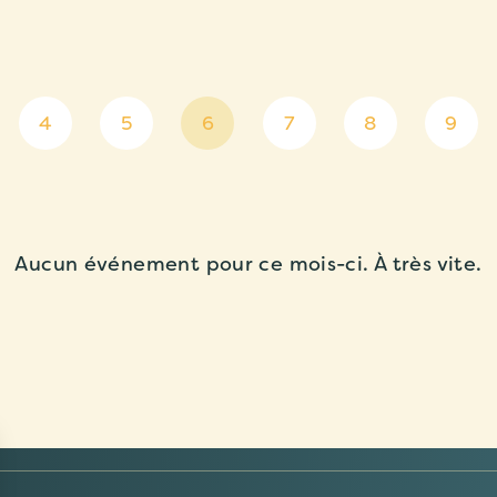
4
5
6
7
8
9
Aucun événement pour ce mois-ci. À très vite.